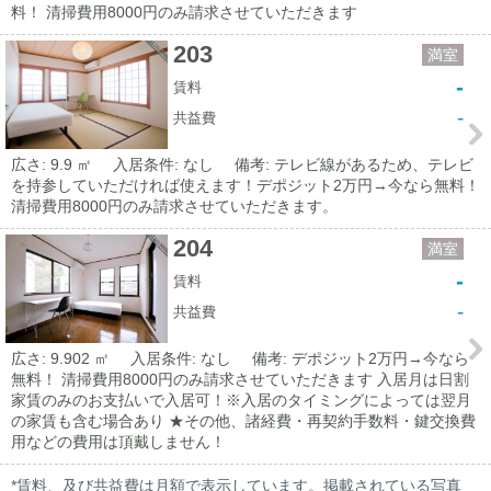
料！ 清掃費用8000円のみ請求させていただきます
203
満室
-
賃料
-
共益費
広さ: 9.9 ㎡
入居条件: なし
備考: テレビ線があるため、テレビ
を持参していただければ使えます！デポジット2万円→今なら無料！
清掃費用8000円のみ請求させていただきます。
204
満室
-
賃料
-
共益費
広さ: 9.902 ㎡
入居条件: なし
備考: デポジット2万円→今なら
無料！ 清掃費用8000円のみ請求させていただきます 入居月は日割
家賃のみのお支払いで入居可！※入居のタイミングによっては翌月
の家賃も含む場合あり ★その他、諸経費・再契約手数料・鍵交換費
用などの費用は頂戴しません！
*賃料、及び共益費は月額で表示しています。掲載されている写真