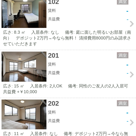
102
満室
-
賃料
-
共益費
広さ: 8.3 ㎡
入居条件: なし
備考: 庭に面した明るいお部屋（南
向） デポジット2万円→今なら無料！ 清掃費用8000円のみ請求さ
せていただきます
201
満室
-
賃料
-
共益費
広さ: 15 ㎡
入居条件: 2人OK
備考: 同性のご友人の2人入居可
共益費 +￥10,000
202
満室
-
賃料
-
共益費
広さ: 11 ㎡
入居条件: なし
備考: デポジット2万円→今なら無