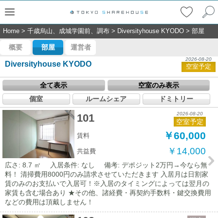
Home
>
千歳烏山、成城学園前、調布
>
Diversityhouse KYODO
>
部屋
概要
部屋
運営者
2026-08-20
Diversityhouse KYODO
空室予定
全て表示
空室のみ表示
個室
ルームシェア
ドミトリー
2026-08-20
101
空室予定
￥60,000
賃料
￥14,000
共益費
広さ: 8.7 ㎡
入居条件: なし
備考: デポジット2万円→今なら無
料！ 清掃費用8000円のみ請求させていただきます 入居月は日割家
賃のみのお支払いで入居可！※入居のタイミングによっては翌月の
家賃も含む場合あり ★その他、諸経費・再契約手数料・鍵交換費用
などの費用は頂戴しません！