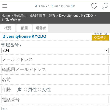
Home
>
千歳烏山、成城学園前、調布
>
Diversityhouse KYODO
>
お問い合わせ
概要
部屋
運営者
2026-08-20
Diversityhouse KYODO
空室予定
部屋番号 /
歳
男性
女性
国: