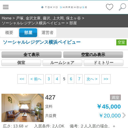
Home
>
戸塚, 金沢文庫, 藤沢, 上大岡, 保土ヶ谷
>
ソーシャルレジデンス横浜ベイビュー
>
部屋
概要
部屋
運営者
ソーシャルレジデンス横浜ベイビュー
空室
全て表示
空室のみ表示
個室
ルームシェア
ドミトリー
<<
< 前へ
3
4
5
6
7
次へ >
>>
427
満室
￥45,000
賃料
￥20,000
共益費
広さ: 13.68 ㎡
入居条件: 2人OK
備考: ２人入居の場合、＋