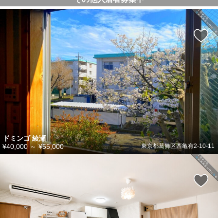
ドミンゴ 綾瀬
¥40,000
～
¥55,000
東京都葛飾区西亀有2-10-11