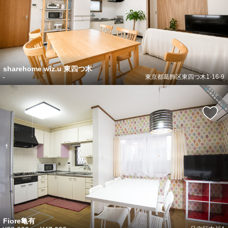
sharehome wiz.u 東四つ木
-
東京都葛飾区東四つ木1-16-9
Fiore亀有