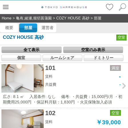
Home
>
亀有,綾瀬,堀切菖蒲園
>
COZY HOUSE 高砂
>
部屋
概要
部屋
運営者
COZY HOUSE 高砂
空室
全て表示
空室のみ表示
個室
ルームシェア
ドミトリー
101
満室
-
賃料
-
共益費
広さ: 8.1 ㎡
入居条件: なし
備考: ・共益費：15,000円/月 ・初
期費用25,000円 ・保証料月額：1,830円 ・火災保険加入必須
102
空室
￥39,000
賃料