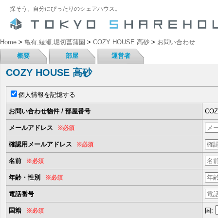
探そう。自分にぴったりのシェアハウス。
Home
>
亀有,綾瀬,堀切菖蒲園
>
COZY HOUSE 高砂
>
お問い合わせ
概要
部屋
運営者
COZY HOUSE 高砂
個人情報を記憶する
お問い合わせ物件 / 部屋番号
COZ
メールアドレス
※必須
確認用メールアドレス
※必須
名前
※必須
年齢・性別
※必須
電話番号
国籍
国:
※必須