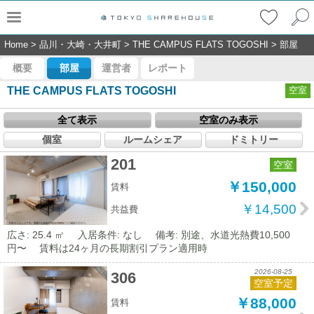
Home
>
品川・大崎・大井町
>
THE CAMPUS FLATS TOGOSHI
>
部屋
概要
部屋
運営者
レポート
THE CAMPUS FLATS TOGOSHI
空室
全て表示
空室のみ表示
個室
ルームシェア
ドミトリー
201
空室
￥150,000
賃料
￥14,500
共益費
広さ: 25.4 ㎡
入居条件: なし
備考: 別途、水道光熱費10,500
円〜 賃料は24ヶ月の長期割引プラン適用時
2026-08-25
306
空室予定
￥88,000
賃料