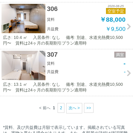
2026-08-25
306
空室予定
￥88,000
賃料
￥9,500
共益費
広さ: 10.4 ㎡
入居条件: なし
備考: 別途、水道光熱費10,500
円〜 賃料は24ヶ月の長期割引プラン適用時
307
満室
-
賃料
-
共益費
広さ: 13.1 ㎡
入居条件: なし
備考: 別途、水道光熱費10,500
円〜 賃料は24ヶ月の長期割引プラン適用時
< 前へ
1
2
次へ >
>>
*賃料、及び共益費は月額で表示しています。掲載されている写真
は、実物と異なる場合があります。また、各部屋の詳細は確認困難