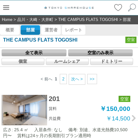
Home
>
品川・大崎・大井町
>
THE CAMPUS FLATS TOGOSHI
>
部屋
概要
部屋
運営者
レポート
THE CAMPUS FLATS TOGOSHI
空室
全て表示
空室のみ表示
個室
ルームシェア
ドミトリー
< 前へ
1
2
次へ >
>>
201
空室
￥150,000
賃料
￥14,500
共益費
広さ: 25.4 ㎡
入居条件: なし
備考: 別途、水道光熱費10,500
円〜 賃料は24ヶ月の長期割引プラン適用時