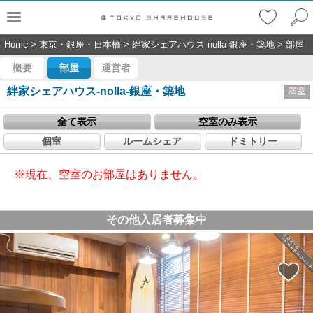
Home
>
東京・銀座・日本橋
>
絆家シェアハウス-nolla-銀座・築地
>
部屋
概要
部屋
運営者
絆家シェアハウス-nolla-銀座・築地
満室
全て表示
空室のみ表示
個室
ルームシェア
ドミトリー
※現在、空室のお部屋はありません。
その他入居者募集中