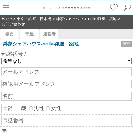
Home
>
東京・銀座・日本橋
>
絆家シェアハウス-nolla-銀座・築地
>
お問い合わせ
概要
部屋
運営者
絆家シェアハウス-nolla-銀座・築地
満室
部屋番号 /
歳
男性
女性
国: