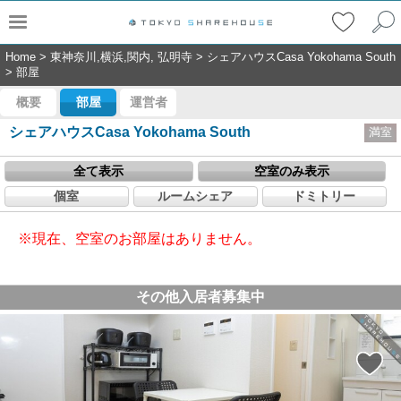
Home
>
東神奈川,横浜,関内, 弘明寺
>
シェアハウスCasa Yokohama South
>
部屋
概要
部屋
運営者
シェアハウスCasa Yokohama South
満室
全て表示
空室のみ表示
個室
ルームシェア
ドミトリー
※現在、空室のお部屋はありません。
その他入居者募集中