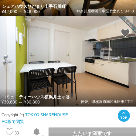
シェアハウスひだまり山手石川町
¥42,000
～
¥48,000
神奈川県横浜市中区竹之丸１８4−3
コミュニティーハウス横浜井土ヶ谷
¥30,800
～
¥30,800
神奈川県横浜市南区永田東2丁目
Copyright (c)
TOKYO SHAREHOUSE
PC版で閲覧
ただいま満室です
33