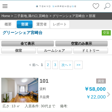
Home
>
二子新地,溝の口,宮崎台
>
グリーンシェア宮崎台
>
部屋
概要
部屋
運営者
レポート
グリーンシェア宮崎台
空室
全て表示
空室のみ表示
個室
ルームシェア
ドミトリー
< 前へ
1
2
3
次へ >
>>
101
満室
￥58,000
賃料
￥22,000
共益費
広さ: 13 ㎡
入居条件: 30代まで
備考: