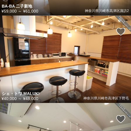
BA-BA 二子新地
¥59,000
～
¥61,000
神奈川県川崎市高津区諏訪2
シェ・トワ MALUKI
¥40,000
～
¥48,000
神奈川県川崎市高津区下野毛