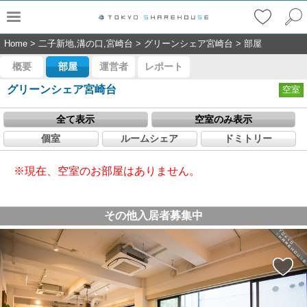
Home
>
二子新地,溝の口,宮崎台
>
グリーンシェア宮崎台
>
部屋
概要
部屋
運営者
レポート
グリーンシェア宮崎台
空室
全て表示
空室のみ表示
個室
ルームシェア
ドミトリー
※現在、空室のお部屋はありません。
その他入居者募集中