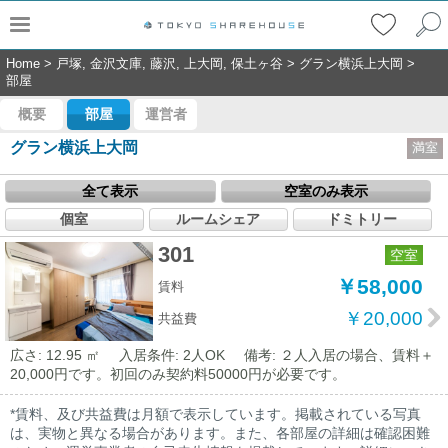
Home
>
戸塚, 金沢文庫, 藤沢, 上大岡, 保土ヶ谷
>
グラン横浜上大岡
>
部屋
概要
部屋
運営者
グラン横浜上大岡
満室
全て表示
空室のみ表示
個室
ルームシェア
ドミトリー
301
空室
￥58,000
賃料
￥20,000
共益費
広さ: 12.95 ㎡
入居条件: 2人OK
備考: ２人入居の場合、賃料＋
20,000円です。初回のみ契約料50000円が必要です。
*賃料、及び共益費は月額で表示しています。掲載されている写真
は、実物と異なる場合があります。また、各部屋の詳細は確認困難