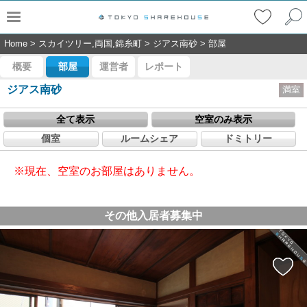
Home
>
スカイツリー,両国,錦糸町
>
ジアス南砂
>
部屋
概要
部屋
運営者
レポート
ジアス南砂
満室
全て表示
空室のみ表示
個室
ルームシェア
ドミトリー
※現在、空室のお部屋はありません。
その他入居者募集中