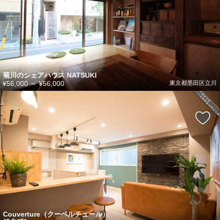
菊川のシェアハウス NATSUKI
¥56,000
～
¥56,000
東京都墨田区立川
Couverture（クーベルチュール）