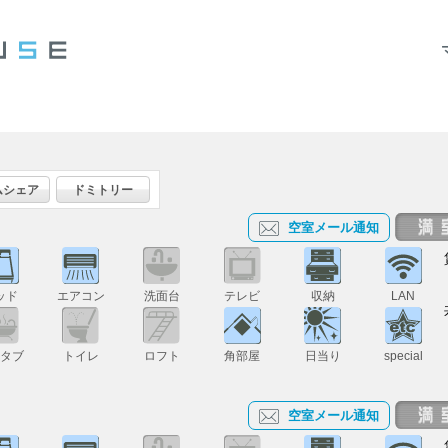
ムシェア
ドミトリー
空室メール通知
ッド
エアコン
洗面台
テレビ
収納
LAN
スタブ
トイレ
ロフト
角部屋
日当り
special
空室メール通知