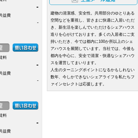
-
建物の清潔感、安全性。共用部分のゆとりある
共益費
空間などを重視し、皆さまに快適に入居いただ
-
き、新生活を楽しんでいただけるシェアハウス
造りを心がけております。多くの入居者にご支
持いただき、今では都内に100か所以上のシェ
アハウスを展開しています。当社では、今後も
都内を中心に、安全で清潔・快適なシェアハウ
賃料
スを運営してまいります。
-
人生のターニングポイントになるかもしれない
共益費
数年、今しかできないシェアライフを私たちフ
-
ァインセレクトは応援します。
賃料
-
共益費