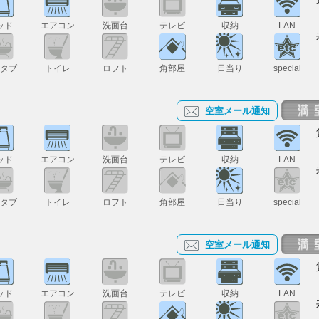
ッド
エアコン
洗面台
テレビ
収納
LAN
スタブ
トイレ
ロフト
角部屋
日当り
special
空室メール通知
ッド
エアコン
洗面台
テレビ
収納
LAN
スタブ
トイレ
ロフト
角部屋
日当り
special
空室メール通知
ッド
エアコン
洗面台
テレビ
収納
LAN