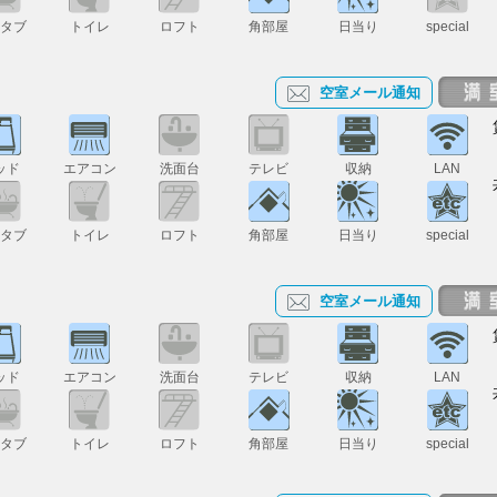
スタブ
トイレ
ロフト
角部屋
日当り
special
空室メール通知
ッド
エアコン
洗面台
テレビ
収納
LAN
スタブ
トイレ
ロフト
角部屋
日当り
special
空室メール通知
ッド
エアコン
洗面台
テレビ
収納
LAN
スタブ
トイレ
ロフト
角部屋
日当り
special