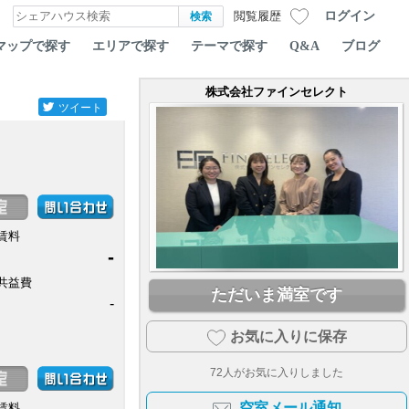
ログイン
閲覧履歴
マップで探す
エリアで探す
テーマで探す
Q&A
ブログ
株式会社ファインセレクト
ツイート
賃料
-
共益費
ただいま満室です
-
お気に入りに保存
72
人がお気に入りしました
空室メール通知
賃料