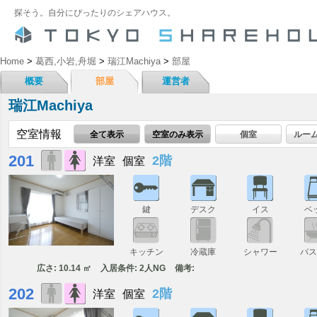
探そう。自分にぴったりのシェアハウス。
Home
>
葛西,小岩,舟堀
>
瑞江Machiya
>
部屋
概要
部屋
運営者
瑞江Machiya
空室情報
全て表示
空室のみ表示
個室
ルー
201
2階
洋室
個室
鍵
デスク
イス
ベ
キッチン
冷蔵庫
シャワー
バ
広さ: 10.14 ㎡
入居条件: 2人NG
備考:
202
2階
洋室
個室