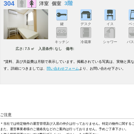
304
3階
洋室
個室
鍵
デスク
イス
ベ
キッチン
冷蔵庫
シャワー
バ
広さ: 7.5 ㎡
入居条件: なし
備考:
*賃料、及び共益費は月額で表示しています。掲載されている写真は、実物と異
す。詳細につきましては、
問い合わせフォーム
より、お問い合わせ下さい。
ご注意
＊当社では特定物件の運営管理及び入居の仲介は行っておりません。特定の物件に関する
また、運営事業者様のご連絡先などのご案内は行っておりません。予めご了承下さい。