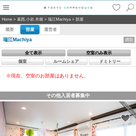
Home
>
葛西,小岩,舟堀
>
瑞江Machiya
>
部屋
概要
部屋
運営者
瑞江Machiya
満室
全て表示
空室のみ表示
個室
ルームシェア
ドミトリー
※現在、空室のお部屋はありません。
その他入居者募集中