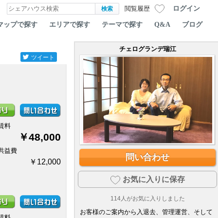
ログイン
閲覧履歴
マップで探す
エリアで探す
テーマで探す
Q&A
ブログ
チェログランデ瑞江
ツイート
賃料
￥48,000
共益費
問い合わせ
￥12,000
お気に入りに保存
114
人がお気に入りしました
お客様のご案内から入退去、管理運営、そして
賃料