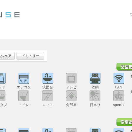
ムシェア
ドミトリー
ッド
エアコン
洗面台
テレビ
収納
LAN
スタブ
トイレ
ロフト
角部屋
日当り
special