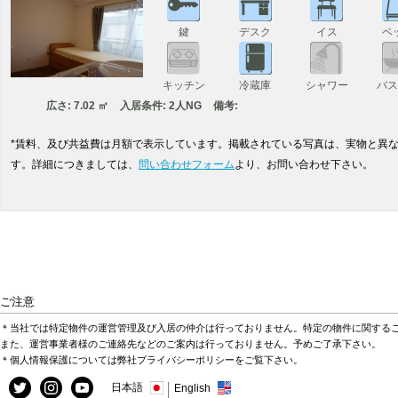
鍵
デスク
イス
ベ
キッチン
冷蔵庫
シャワー
バ
広さ: 7.02 ㎡
入居条件: 2人NG
備考:
*賃料、及び共益費は月額で表示しています。掲載されている写真は、実物と異
す。詳細につきましては、
問い合わせフォーム
より、お問い合わせ下さい。
ご注意
＊当社では特定物件の運営管理及び入居の仲介は行っておりません。特定の物件に関する
また、運営事業者様のご連絡先などのご案内は行っておりません。予めご了承下さい。
＊個人情報保護については弊社プライバシーポリシーをご覧下さい。
日本語
English