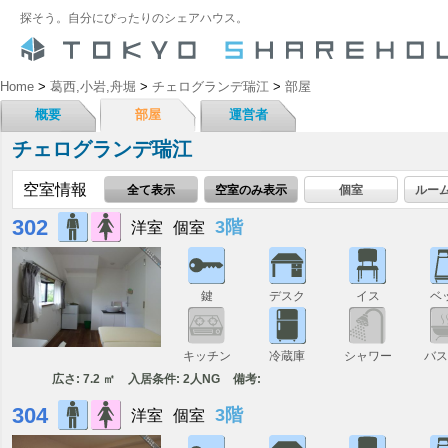
探そう。自分にぴったりのシェアハウス。
Home
>
葛西,小岩,舟堀
>
チェログランデ瑞江
>
部屋
概要
部屋
運営者
チェログランデ瑞江
空室情報
全て表示
空室のみ表示
個室
ルー
302
3階
洋室
個室
鍵
デスク
イス
ベ
キッチン
冷蔵庫
シャワー
バ
広さ: 7.2 ㎡
入居条件: 2人NG
備考:
304
3階
洋室
個室