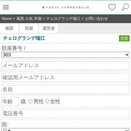
Home
>
葛西,小岩,舟堀
>
チェログランデ瑞江
>
お問い合わせ
概要
部屋
運営者
チェログランデ瑞江
空室
部屋番号 /
歳
男性
女性
国: