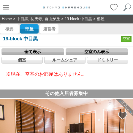
Home
>
中目黒, 祐天寺, 自由が丘
>
19-block 中目黒
>
部屋
概要
部屋
運営者
19-block 中目黒
空室
全て表示
空室のみ表示
個室
ルームシェア
ドミトリー
※現在、空室のお部屋はありません。
その他入居者募集中