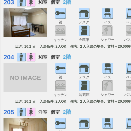
203
2階
和室
個室
鍵
デスク
イス
ベ
キッチン
冷蔵庫
シャワー
バ
広さ: 10.2 ㎡
入居条件: 2人OK
備考: ２人入居の場合、賃料＋20,000
204
2階
和室
個室
NO IMAGE
鍵
デスク
イス
ベ
キッチン
冷蔵庫
シャワー
バ
広さ: 10.2 ㎡
入居条件: 2人OK
備考: ２人入居の場合、賃料＋20,000
205
2階
洋室
個室