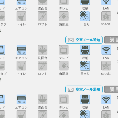
ッド
エアコン
洗面台
テレビ
収納
LAN
スタブ
トイレ
ロフト
角部屋
日当り
special
円
空室メール通知
ッド
エアコン
洗面台
テレビ
収納
LAN
スタブ
トイレ
ロフト
角部屋
日当り
special
円
空室メール通知
ッド
エアコン
洗面台
テレビ
収納
LAN