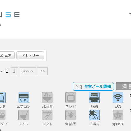
屋
ムシェア
ドミトリー
前へ
1
2
次へ >
>>
空室メール通知
ッド
エアコン
洗面台
テレビ
収納
LAN
スタブ
トイレ
ロフト
角部屋
日当り
special
円