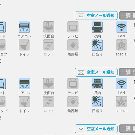
円
空室メール通知
ッド
エアコン
洗面台
テレビ
収納
LAN
スタブ
トイレ
ロフト
角部屋
日当り
special
円
空室メール通知
ッド
エアコン
洗面台
テレビ
収納
LAN
スタブ
トイレ
ロフト
角部屋
日当り
special
円
空室メール通知