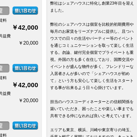
弊社はシェアハウスに特化し創業23年目を迎え
ました。
賃料
弊社のシェアハウスは個室を比較的初期費用や
￥42,000
毎月のお家賃をリーズナブルに提供し、且つハ
共益費
ウスでの日々の生活やパーティー等のイベント
￥20,000
を通じコミュニケーションを取って楽しく生活
する。勿論、鍵付完全個室でプライベートも重
視。外国の方も多く在住しており、国際交流や
イベントが盛んな物件が多く、フレンドリーな
入居者さんが多いので「シェアハウスが初め
賃料
て」という方も安心して楽しく生活をスタート
￥42,000
する事が出来るよう日々心掛けています。
共益費
￥20,000
担当のハウスコーディネーターとの信頼関係を
築いていただき、困ったことや楽しい事までも
共有できる仲になれれば良いと考えています。
エリアも東京、横浜、川崎や東京寄りの埼玉、
賃料
千葉と幅広く展開しておりますので、きっとあ