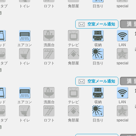
スタブ
トイレ
ロフト
角部屋
日当り
special
円
空室メール通知
ッド
エアコン
洗面台
テレビ
収納
LAN
スタブ
トイレ
ロフト
角部屋
日当り
special
円
空室メール通知
ッド
エアコン
洗面台
テレビ
収納
LAN
スタブ
トイレ
ロフト
角部屋
日当り
special
円