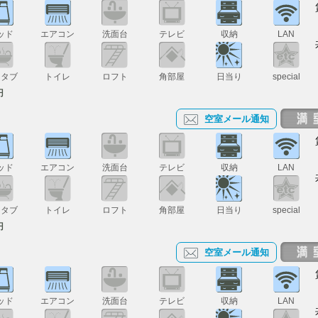
ッド
エアコン
洗面台
テレビ
収納
LAN
スタブ
トイレ
ロフト
角部屋
日当り
special
円
空室メール通知
ッド
エアコン
洗面台
テレビ
収納
LAN
スタブ
トイレ
ロフト
角部屋
日当り
special
円
空室メール通知
ッド
エアコン
洗面台
テレビ
収納
LAN