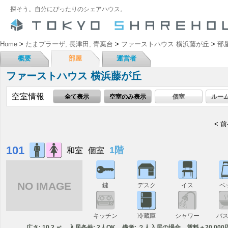
探そう。自分にぴったりのシェアハウス。
Home
>
たまプラーザ, 長津田, 青葉台
>
ファーストハウス 横浜藤が丘
>
部
概要
部屋
運営者
ファーストハウス 横浜藤が丘
空室情報
全て表示
空室のみ表示
個室
ルー
< 
101
1階
和室
個室
NO IMAGE
鍵
デスク
イス
ベ
キッチン
冷蔵庫
シャワー
バ
広さ: 10.2 ㎡
入居条件: 2人OK
備考: ２人入居の場合、賃料＋20,000