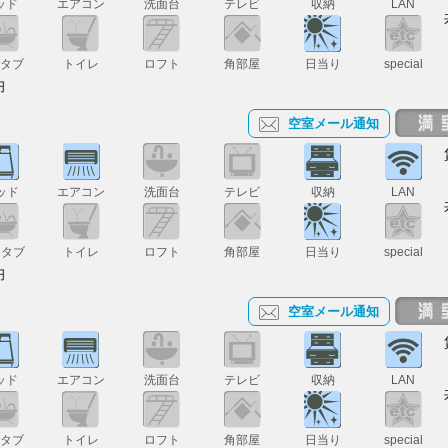
ッド
エアコン
洗面台
テレビ
収納
LAN
スタブ
トイレ
ロフト
角部屋
日当り
special
円
空室メール通知
ッド
エアコン
洗面台
テレビ
収納
LAN
スタブ
トイレ
ロフト
角部屋
日当り
special
円
空室メール通知
ッド
エアコン
洗面台
テレビ
収納
LAN
スタブ
トイレ
ロフト
角部屋
日当り
special