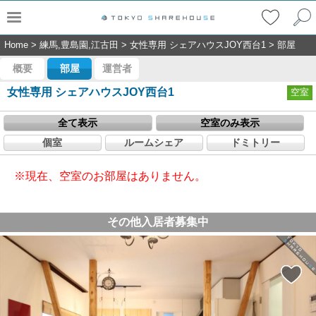
Home
>
練馬,豊島園,江古田
>
女性専用 シェアハウスJOY西台1
>
部屋
概要
部屋
運営者
女性専用 シェアハウスJOY西台1
空室
全て表示
空室のみ表示
個室
ルームシェア
ドミトリー
※現在、空室のお部屋はありません。
その他入居者募集中