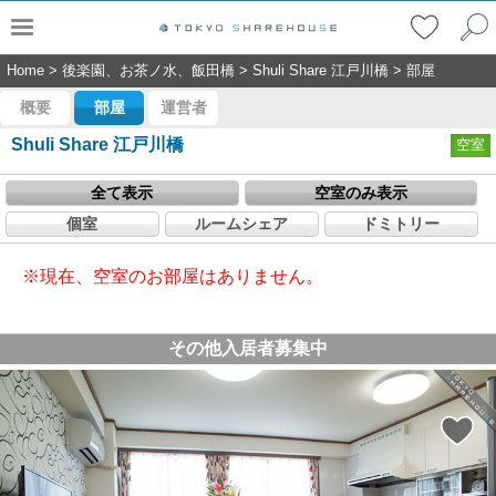
Home
>
後楽園、お茶ノ水、飯田橋
>
Shuli Share 江戸川橋
>
部屋
概要
部屋
運営者
Shuli Share 江戸川橋
空室
全て表示
空室のみ表示
個室
ルームシェア
ドミトリー
※現在、空室のお部屋はありません。
その他入居者募集中