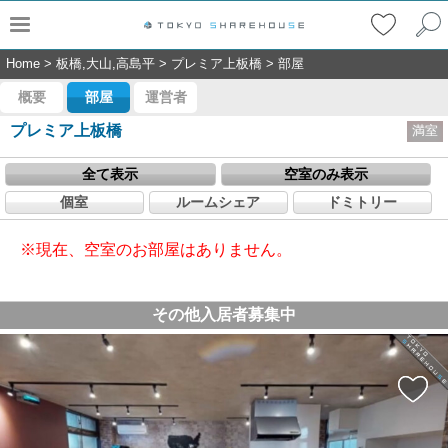
Home
>
板橋,大山,高島平
>
プレミア上板橋
>
部屋
概要
部屋
運営者
プレミア上板橋
満室
全て表示
空室のみ表示
個室
ルームシェア
ドミトリー
※現在、空室のお部屋はありません。
その他入居者募集中