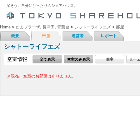
探そう。自分にぴったりのシェアハウス。
Home
>
たまプラーザ, 長津田, 青葉台
>
シャトーライフエズ
>
部屋
概要
部屋
運営者
レポート
シャトーライフエズ
空室情報
全て表示
空室のみ表示
個室
ルー
※現在、空室のお部屋はありません。