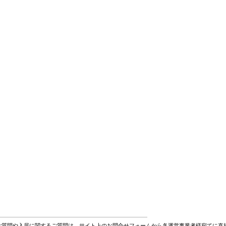
ご質問や入居に関するご質問は、サイト上のお問合せフォームから各運営事業者様宛てに直