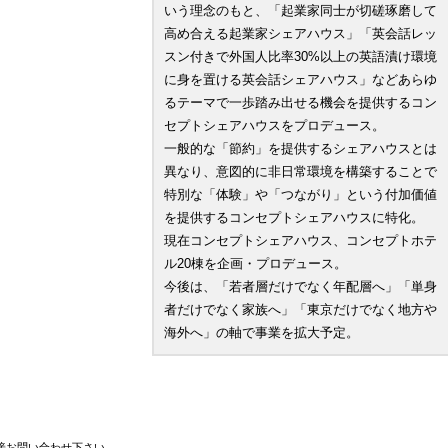
いう理念のもと、「起業家同士が切磋琢磨して
高め合える起業家シェアハウス」「英会話レッ
スン付きで外国人比率30%以上の英語漬け環境
に身を置ける英会話シェアハウス」などあらゆ
るテーマで一歩踏み出せる機会を提供するコン
セプトシェアハウスをプロデュース。
一般的な「節約」を提供するシェアハウスとは
異なり、意図的に非日常環境を構築することで
特別な「体験」や「つながり」という付加価値
を提供するコンセプトシェアハウスに特化。
現在コンセプトシェアハウス、コンセプトホテ
ル20棟を企画・プロデュース。
今後は、「若者層だけでなく年配層へ」「単身
者だけでなく家族へ」「東京だけでなく地方や
海外へ」の軸で事業を拡大予定。
接お問い合わせ下さい。