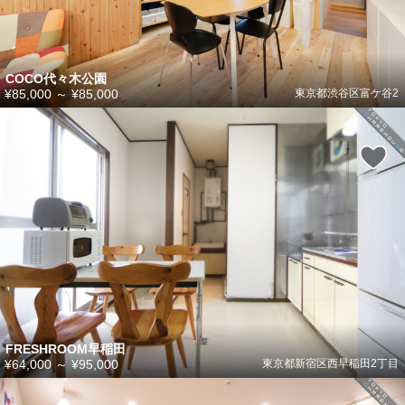
COCO代々木公園
¥85,000
～
¥85,000
東京都渋谷区富ケ谷2
FRESHROOM早稲田
¥64,000
～
¥95,000
東京都新宿区西早稲田2丁目