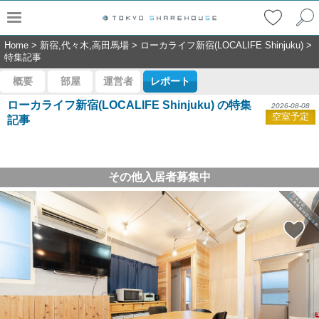
Home
>
新宿,代々木,高田馬場
>
ローカライフ新宿(LOCALIFE Shinjuku)
>
特集記事
概要
部屋
運営者
レポート
ローカライフ新宿(LOCALIFE Shinjuku) の特集
2026-08-08
空室予定
記事
その他入居者募集中