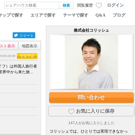
ログイン
閲覧履歴
マップで探す
エリアで探す
テーマで探す
Q&A
ブログ
株式会社コリッシュ
ツイート
スト表示
地図表示
空室予定
2026-08-08
カライフ）は外国人旅行者
界中から来た旅...
問い合わせ
お気に入りに保存
147
人がお気に入りしました
コリッシュでは、ひとりでは実現できなかっ