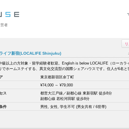
運営者
リ
イフ新宿(LOCALIFE Shinjuku)
級以上の方対象・留学経験者歓迎。English is below LOCALIFE（ロー
りでホームステイする、異文化交流型の国際シェアハウスです。住人が6名と世
ア
東京都新宿区余丁町
¥74,000
～
¥79,000
セス
都営大江戸線／副都心線 東新宿駅 徒歩8分
副都心線 若松河田駅 徒歩8分
条件
男性, 女性, 学生不可 (男女共有 / 6世帯)