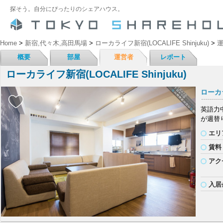
探そう。自分にぴったりのシェアハウス。
Home
>
新宿,代々木,高田馬場
>
ローカライフ新宿(LOCALIFE Shinjuku)
>
概要
部屋
運営者
レポート
ローカライフ新宿(LOCALIFE Shinjuku)
ローカラ
英語力中
が週替
エリ
賃料
アク
入居