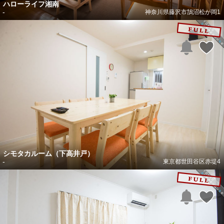
ハローライフ湘南
-
神奈川県藤沢市鵠沼松が岡1
シモタカルーム（下高井戸）
-
東京都世田谷区赤堤4