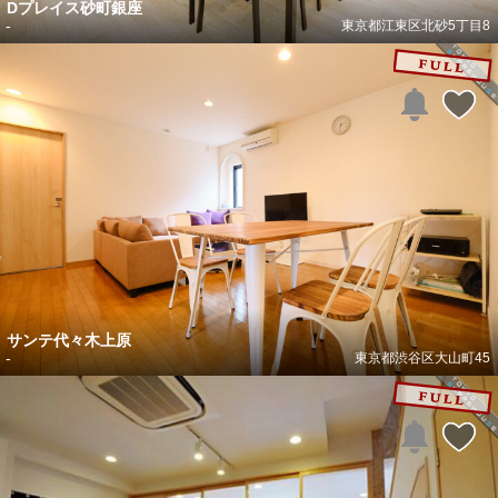
Dプレイス砂町銀座
-
東京都江東区北砂5丁目8
サンテ代々木上原
-
東京都渋谷区大山町45