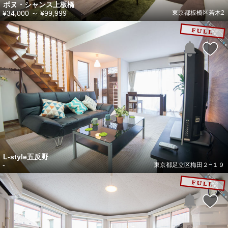
ボヌ・シャンス上板橋
¥34,000
～
¥99,999
東京都板橋区若木2
L-style五反野
-
東京都足立区梅田２−１９