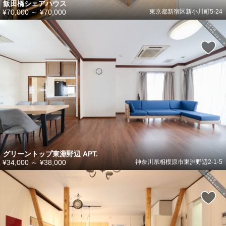
飯田橋シェアハウス
¥70,000
～
¥70,000
東京都新宿区新小川町5-24
グリーントップ東淵野辺 APT.
¥34,000
～
¥38,000
神奈川県相模原市東淵野辺2-1-5