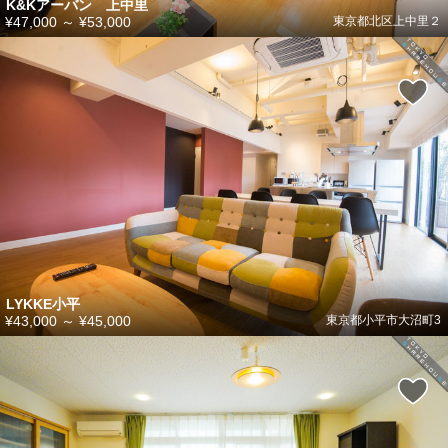
K&Kアーバン 上中里
¥47,000
～
¥53,000
東京都北区上中里２
LYKKE小平
¥43,000
～
¥45,000
東京都小平市大沼町3