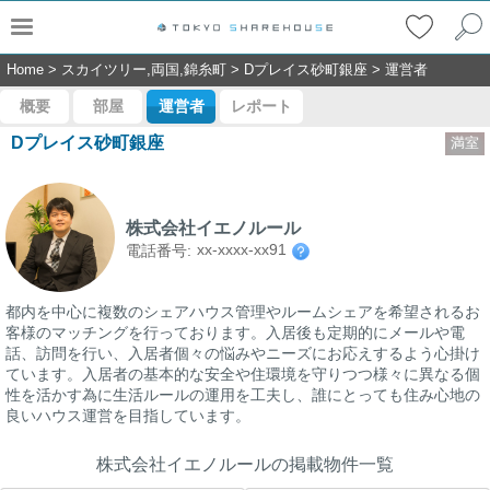
Home
>
スカイツリー,両国,錦糸町
>
Dプレイス砂町銀座
>
運営者
概要
部屋
運営者
レポート
Dプレイス砂町銀座
満室
株式会社イエノルール
xx-xxxx-xx91
電話番号:
都内を中心に複数のシェアハウス管理やルームシェアを希望されるお
客様のマッチングを行っております。入居後も定期的にメールや電
話、訪問を行い、入居者個々の悩みやニーズにお応えするよう心掛け
ています。入居者の基本的な安全や住環境を守りつつ様々に異なる個
性を活かす為に生活ルールの運用を工夫し、誰にとっても住み心地の
良いハウス運営を目指しています。
株式会社イエノルールの掲載物件一覧