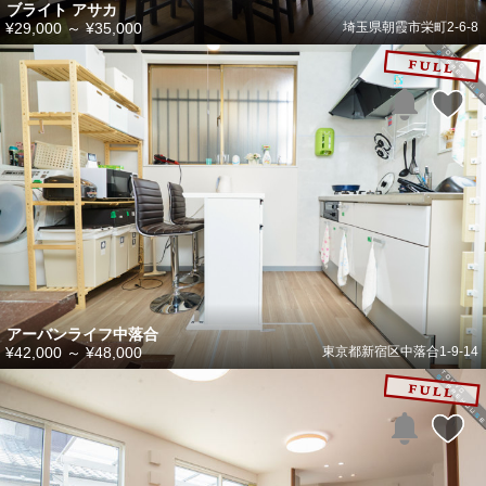
ブライト アサカ
¥29,000
～
¥35,000
埼玉県朝霞市栄町2-6-8
アーバンライフ中落合
¥42,000
～
¥48,000
東京都新宿区中落合1-9-14