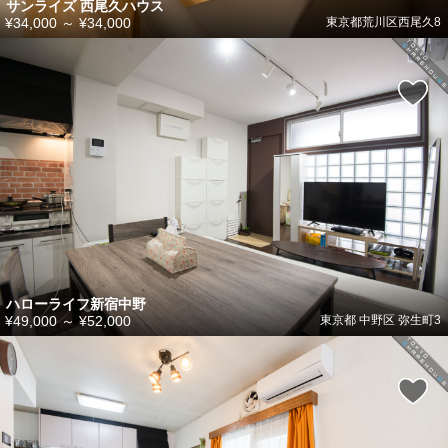
サンライズ 西尾久ハウス
¥34,000
～
¥34,000
東京都荒川区西尾久8
ハローライフ新宿中野
¥49,000
～
¥52,000
東京都 中野区 弥生町3