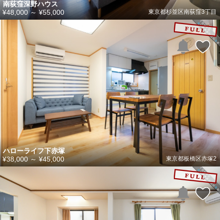
南荻窪深野ハウス
¥48,000
～
¥55,000
東京都杉並区南荻窪3丁目
ハローライフ下赤塚
¥38,000
～
¥45,000
東京都板橋区赤塚2