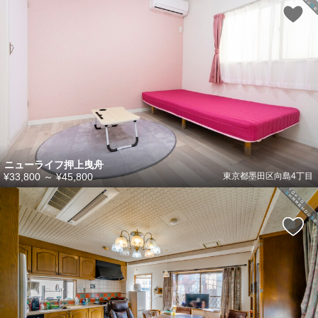
ニューライフ押上曳舟
¥33,800
～
¥45,800
東京都墨田区向島4丁目