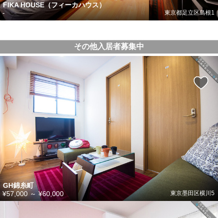
FIKA HOUSE（フィーカハウス）
-
東京都足立区島根1
その他入居者募集中
GH錦糸町
¥57,000
～
¥60,000
東京墨田区横川5