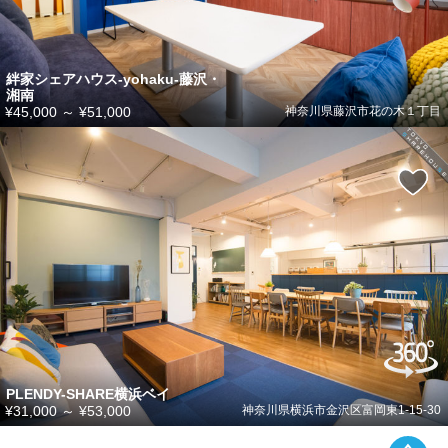
絆家シェアハウス-yohaku-藤沢・
湘南
¥45,000
～
¥51,000
神奈川県藤沢市花の木１丁目
PLENDY-SHARE横浜ベイ
¥31,000
～
¥53,000
神奈川県横浜市金沢区富岡東1-15-30