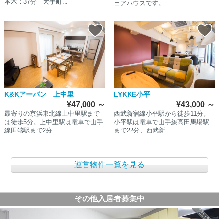
本木：37分 大手町...
ェアハウスです。 ...
K&Kアーバン 上中里
LYKKE小平
¥47,000
～
¥43,000
～
最寄りの京浜東北線上中里駅まで
西武新宿線小平駅から徒歩11分。
は徒歩5分。上中里駅は電車で山手
小平駅は電車で山手線高田馬場駅
線田端駅まで2分...
まで22分、西武新...
運営物件一覧を見る
その他入居者募集中