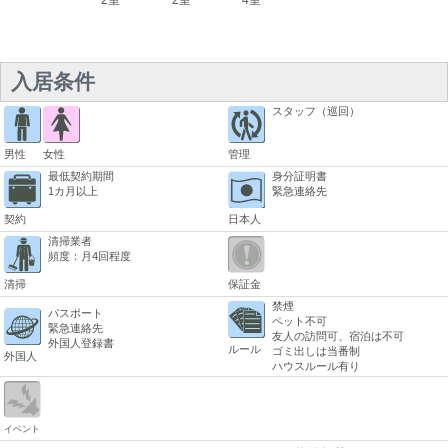
入居条件
スタッフ（巡回）
男性
女性
管理
最低契約期間
身分証明書
1カ月以上
緊急連絡先
契約
日本人
清掃業者
頻度：月4回程度
清掃
保証金
禁煙
パスポート
ペット不可
緊急連絡先
友人の訪問可、宿泊は不可
外国人登録書
ルール
ゴミ出しは当番制
外国人
ハウスルール有り
イベント