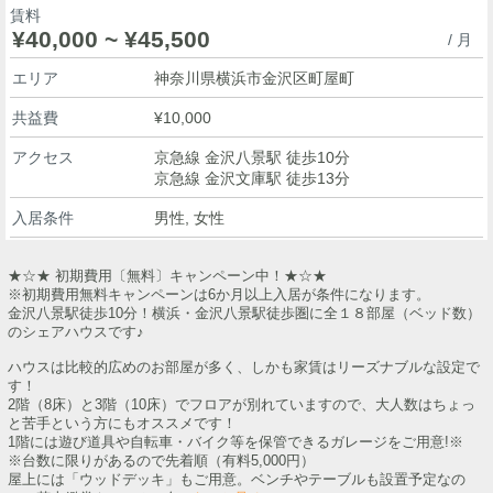
賃料
¥40,000 ~ ¥45,500
/ 月
エリア
神奈川県横浜市金沢区町屋町
共益費
¥10,000
アクセス
京急線 金沢八景駅 徒歩10分
京急線 金沢文庫駅 徒歩13分
入居条件
男性, 女性
★☆★ 初期費用〔無料〕キャンペーン中！★☆★
※初期費用無料キャンペーンは6か月以上入居が条件になります。
金沢八景駅徒歩10分！横浜・金沢八景駅徒歩圏に全１８部屋（ベッド数）
のシェアハウスです♪
ハウスは比較的広めのお部屋が多く、しかも家賃はリーズナブルな設定で
す！
2階（8床）と3階（10床）でフロアが別れていますので、大人数はちょっ
と苦手という方にもオススメです！
1階には遊び道具や自転車・バイク等を保管できるガレージをご用意!※
※台数に限りがあるので先着順（有料5,000円）
屋上には「ウッドデッキ」もご用意。ベンチやテーブルも設置予定なの