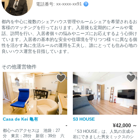
xx-xxxx-xx91
電話番号:
都内を中心に複数のシェアハウス管理やルームシェアを希望されるお
客様のマッチングを行っております。入居後も定期的にメールや電
話、訪問を行い、入居者個々の悩みやニーズにお応えするよう心掛け
ています。入居者の基本的な安全や住環境を守りつつ様々に異なる個
性を活かす為に生活ルールの運用を工夫し、誰にとっても住み心地の
良いハウス運営を目指しています。
その他運営物件
Casa de Kei 亀有
S3 HOUSE
-
¥42,000
～
都心へのアクセスは 池袋：27
「S3 HOUSE」は、人気の京成小
分 東京：28分 新宿：39分 六
岩にできました男女ミックスのシ