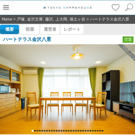
Home
>
戸塚, 金沢文庫, 藤沢, 上大岡, 保土ヶ谷
>
ハートテラス金沢八景
概要
部屋
運営者
レポート
ハートテラス金沢八景
空室