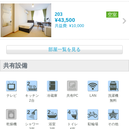
203
空室
¥43,500
共益費:
¥10,000
部屋一覧を見る
共有設備
2
テレビ
キッチン
冷蔵庫
共有PC
LAN
洗濯機
2台
無料
2
2
4
乾燥機
シャワー
浴室
トイレ
駐輪場
その他
2室
2室
4室