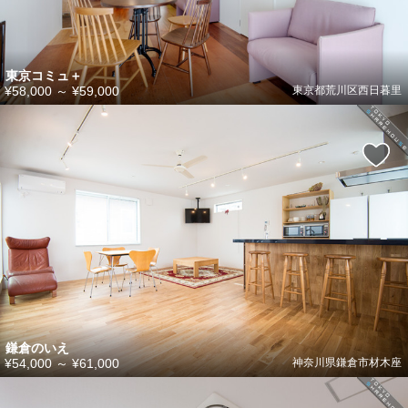
東京コミュ＋
¥58,000
～
¥59,000
東京都荒川区西日暮里
鎌倉のいえ
¥54,000
～
¥61,000
神奈川県鎌倉市材木座