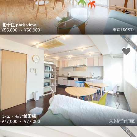
北千住 park view
¥55,000
～
¥58,000
東京都足立区
シェ・モア飯田橋
¥77,000
～
¥77,000
東京都千代田区