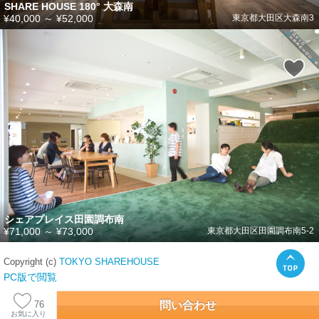
SHARE HOUSE 180° 大森南
¥40,000
～
¥52,000
東京都大田区大森南3
シェアプレイス田園調布南
¥71,000
～
¥73,000
東京都大田区田園調布南5-2
Copyright (c)
TOKYO SHAREHOUSE
PC版で閲覧
問い合わせ
76
お気に入り