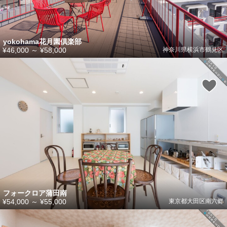
yokohama花月園倶楽部
¥46,000
～
¥58,000
神奈川県横浜市鶴見区
フォークロア蒲田南
¥54,000
～
¥55,000
東京都大田区南六郷