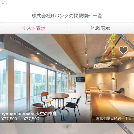
い。
株式会社Rバンクの掲載物件一覧
リスト表示
地図表示
ryougoku-share 天空の中庭
¥77,500
～
¥77,500
東京都墨田区緑一丁目