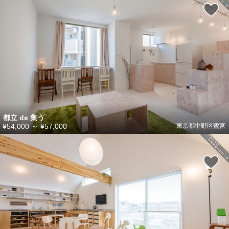
都立 de 集う
¥54,000
～
¥57,000
東京都中野区鷺宮