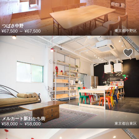
つばさ中野
¥67,500
～
¥67,500
東京都中野区
メルカート新おかち街
¥58,000
～
¥58,000
東京都台東区