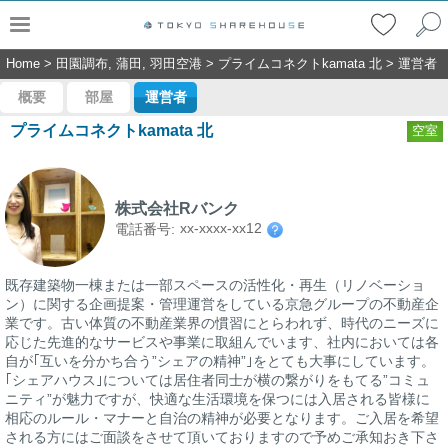
Home
>
田園調布, 蒲田, 羽田空港
>
プライムコネクトkamata 北
>
運営者
概要
部屋
運営者
プライムコネクトkamata 北
空室
株式会社Rバンク
xx-xxxx-xx12
電話番号:
既存建築物一棟または一部スペースの活性化・再生（リノベーショ
ン）に関する企画提案・管理運営をしている京急グループの不動産企
業です。古い体質の不動産業界の慣習にとらわれず、時代のニーズに
応じた先進的なサービスや事業に取組んでいます、社内においては各
自が｢互いを分かち合う”シェアの精神”｣をとても大事にしています。
｢シェアハウス｣については居住者同士が横の繋がりをもてる”コミュ
ニティ”が魅力ですが、快適な生活環境を保つには入居される皆様に
相応のルール・マナーと自治の精神が必要となります。ご入居を希望
される方にはご面談をさせて頂いておりますので予めご承知おき下さ