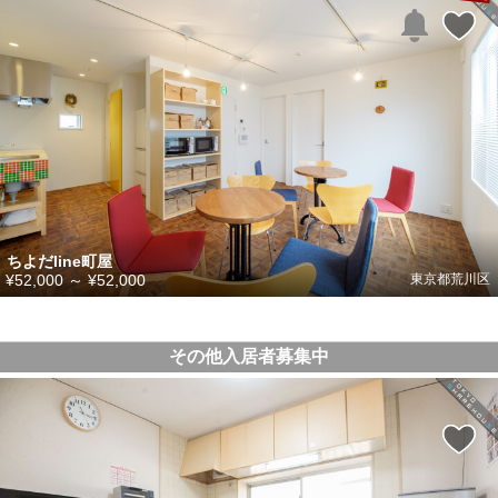
ちよだline町屋
¥52,000
～
¥52,000
東京都荒川区
その他入居者募集中