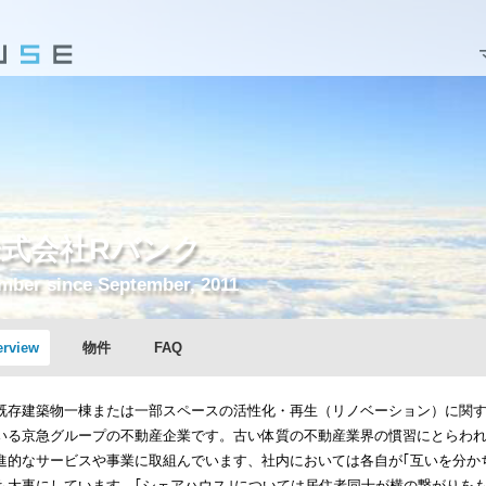
株式会社Rバンク
mber since September, 2011
erview
物件
FAQ
既存建築物一棟または一部スペースの活性化・再生（リノベーション）に関
いる京急グループの不動産企業です。古い体質の不動産業界の慣習にとらわ
進的なサービスや事業に取組んでいます、社内においては各自が｢互いを分かち
も大事にしています。｢シェアハウス｣については居住者同士が横の繋がりをも