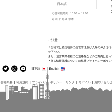
日本語
応答可能時間:
10:00 ～ 19:00
定休日:
毎週 水木
ご注意
＊当社では特定物件の運営管理及び入居の仲介は行
せ下さい。
また、運営事業者様のご連絡先などのご案内は行っ
＊個人情報保護については弊社プライバシーポリシ
日本語
English
|
|
|
|
|
会社概要
利用規約
プライバシーポリシー
リンク
モバイル
お問い合わ