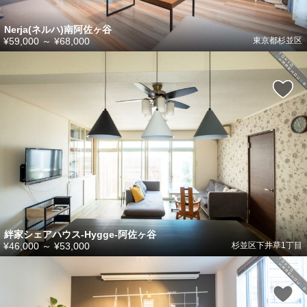
Nerja(ネルハ)南阿佐ヶ谷
¥59,000
～
¥68,000
東京都杉並区
絆家シェアハウス-Hygge-阿佐ヶ谷
¥46,000
～
¥53,000
杉並区下井草1丁目