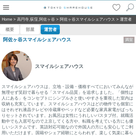
Home
>
高円寺,荻窪,阿佐ヶ谷
>
阿佐ヶ谷スマイルシェアハウス
>
運営者
概要
部屋
運営者
阿佐ヶ谷スマイルシェアハウス
満室
スマイルシェアハウス
スマイルシェアハウスは、立地・設備・価格すべてにおいてみんなが
無理せず笑顔で暮らせる「スマイル品質」を追求しました。「個性は
人にある」をコンセプトにシンプルさと使いやすさを重視した室内は
収納も充実しています。スマイルシェアハウスはどの物件でも個室に
はそれぞれ液晶テレビや冷蔵庫やベッドなど必要な家具家電がばっち
りセットされています。お風呂は女性にうれしいバスタブ付。就職活
動中でも入居可なので上京してくる方や、転職を考えている方にも優
しいシステムです。英語対応可能なので外国人の方にも安心してご利
用いただけます。国籍やシェア経験にとらわれず、楽しく気楽に暮ら