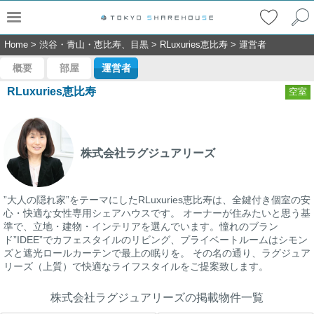
Home
>
渋谷・青山・恵比寿、目黒
>
RLuxuries恵比寿
>
運営者
概要
部屋
運営者
RLuxuries恵比寿
空室
株式会社ラグジュアリーズ
”大人の隠れ家”をテーマにしたRLuxuries恵比寿は、全鍵付き個室の安
心・快適な女性専用シェアハウスです。 オーナーが住みたいと思う基
準で、立地・建物・インテリアを選んでいます。憧れのブラン
ド”IDEE”でカフェスタイルのリビング、プライベートルームはシモン
ズと遮光ロールカーテンで最上の眠りを。 その名の通り、ラグジュア
リーズ（上質）で快適なライフスタイルをご提案致します。
株式会社ラグジュアリーズの掲載物件一覧