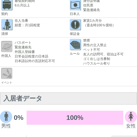
最低契約期間
身分証明書
6カ月以上
住民票
緊急連絡先
契約
日本人
住人当番
家賃1カ月分
頻度：月1回程度
（退去時100％償却）
清掃
保証金
禁煙
パスポート
異性の立入禁止
緊急連絡先
ペット不可
外国人登録書
ルール
友人の訪問可、宿泊は不可
外国人
日常会話程度の日本語
ゴミ出しは当番制
日本語以外の言語対応不可
ハウスルール有り
イベント
入居者データ
0%
100%
男性
女性