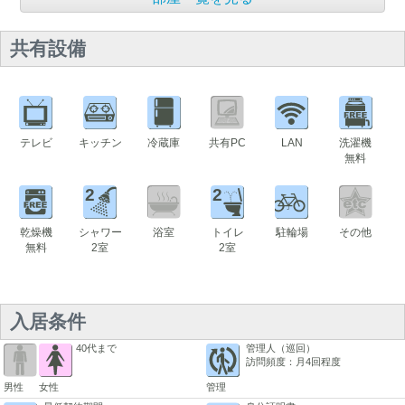
共有設備
テレビ
キッチン
冷蔵庫
共有PC
LAN
洗濯機
無料
2
2
乾燥機
シャワー
浴室
トイレ
駐輪場
その他
無料
2室
2室
入居条件
40代まで
管理人（巡回）
訪問頻度：月4回程度
男性
女性
管理