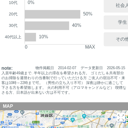
0%
10代
社会
50%
20代
学生
40%
30代
10%
40代以上
その
0
MAX
note:
物件掲載日
2014-02-07
データ更新日
2026-05-15
入居年齢49歳まで. 半年以上の滞在を希望される方。 ゴミだし＆共有部分
のお掃除を週替わりの当番制で行っていただける方 ご友人の宿泊不可・来
客は10時～22時まで可。 （男性の立ち入り不可） 深夜は静かに過ごして
下さる方を希望致します。 火の利用不可（アロマキャンドルなど） 喫煙な
さる方、日本語が出来ない方は不可です。
MAP