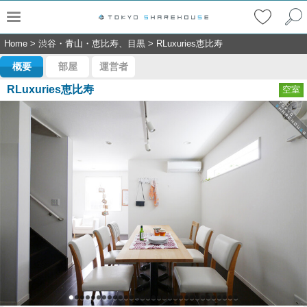
Home
>
渋谷・青山・恵比寿、目黒
>
RLuxuries恵比寿
概要
部屋
運営者
RLuxuries恵比寿
空室