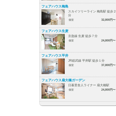
フェアハウス梅島
スカイツリーライン 梅島駅 徒歩
分
32,800円〜
個室
フェアハウス生麦
京急線 生麦 徒歩７分
24,800円〜
個室
フェアハウス平井
JR総武線 平井駅 徒歩１分
37,800円〜
個室
フェアハウス扇大橋ガーデン
日暮里舎人ライナー 扇大橋駅
24,800円〜
個室