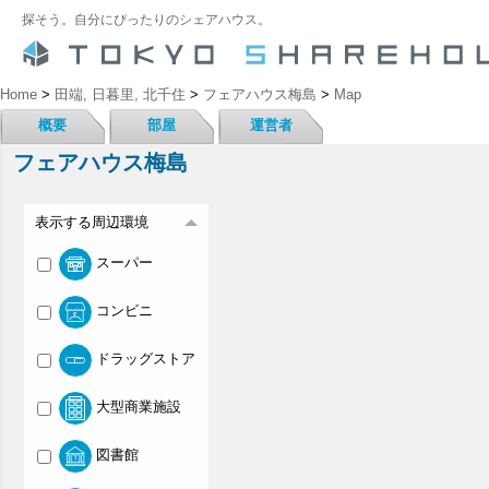
探そう。自分にぴったりのシェアハウス。
Home
>
田端, 日暮里, 北千住
>
フェアハウス梅島
>
Map
概要
部屋
運営者
フェアハウス梅島
表示する周辺環境
スーパー
コンビニ
ドラッグストア
大型商業施設
図書館