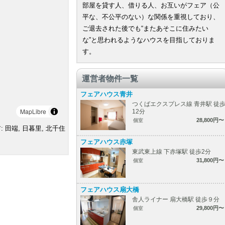
部屋を貸す人、借りる人、お互いがフェア（公
平な、不公平のない）な関係を重視しており、
ご退去された後でも“またあそこに住みたい
な”と思われるようなハウスを目指しておりま
す。
運営者物件一覧
フェアハウス青井
つくばエクスプレス線 青井駅 徒
MapLibre
12分
28,800円〜
個室
: 田端, 日暮里, 北千住
フェアハウス赤塚
東武東上線 下赤塚駅 徒歩2分
31,800円〜
個室
フェアハウス扇大橋
舎人ライナー 扇大橋駅 徒歩９分
29,800円〜
個室