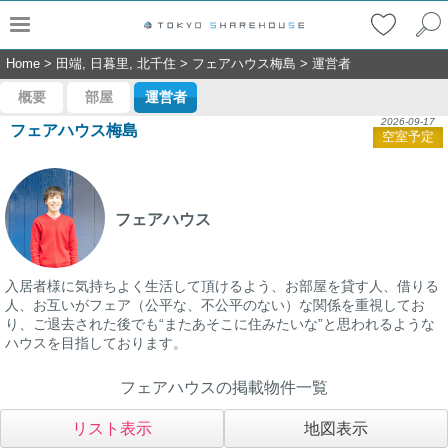
Home
>
田端, 日暮里, 北千住
>
フェアハウス梅島
>
運営者
概要
部屋
運営者
2026-09-17
フェアハウス梅島
空室予定
フェアハウス
入居者様に気持ちよく生活して頂けるよう、お部屋を貸す人、借りる
人、お互いがフェア（公平な、不公平のない）な関係を重視してお
り、ご退去された後でも“またあそこに住みたいな”と思われるような
ハウスを目指しております。
フェアハウスの掲載物件一覧
リスト表示
地図表示