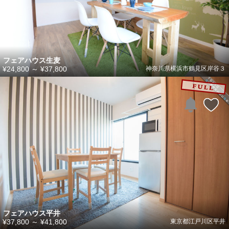
フェアハウス生麦
¥24,800
～
¥37,800
神奈川県横浜市鶴見区岸谷３
フェアハウス平井
¥37,800
～
¥41,800
東京都江戸川区平井