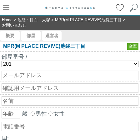
Home
>
池袋・目白・大塚
>
MPR(M PLACE REVIVE)池袋三丁目
>
お問い合わせ
概要
部屋
運営者
MPR(M PLACE REVIVE)池袋三丁目
空室
部屋番号 /
歳
男性
女性
国: