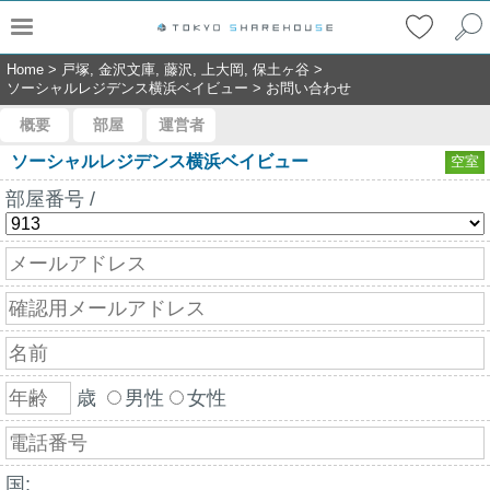
Home
>
戸塚, 金沢文庫, 藤沢, 上大岡, 保土ヶ谷
>
ソーシャルレジデンス横浜ベイビュー
>
お問い合わせ
概要
部屋
運営者
ソーシャルレジデンス横浜ベイビュー
空室
部屋番号 /
歳
男性
女性
国: