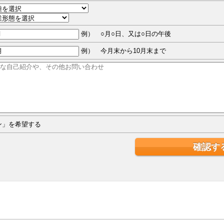
例） ○月○日、又は○日の午後
例） 今月末から10月末まで
ジン」を希望する