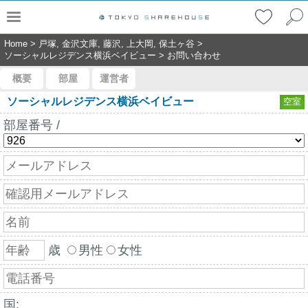
Home
>
戸塚, 金沢文庫, 藤沢, 上大岡, 保土ヶ谷
>
ソーシャルレジデンス横浜ベイビュー
>
お問い合わせ
概要
部屋
運営者
ソーシャルレジデンス横浜ベイビュー
空室
部屋番号 /
歳
男性
女性
国: