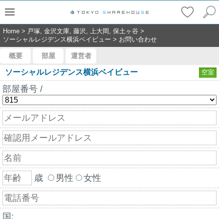
Home
>
戸塚, 金沢文庫, 藤沢, 上大岡, 保土ヶ谷
>
ソーシャルレジデンス横浜ベイビュー
>
お問い合わせ
概要
部屋
運営者
ソーシャルレジデンス横浜ベイビュー
空室
部屋番号 /
歳
男性
女性
国: