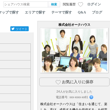
ログイン
閲覧履歴
マップで探す
エリアで探す
テーマで探す
Q&A
ブログ
株式会社オークハウス
ツイート
お気に入りに保存
24
人がお気に入りしました
電話番号:
xxx-xxxx-xx81
株式会社オークハウスは「住まいを通じて、楽
しみ、喜び、成長する機会を提供する」を経営