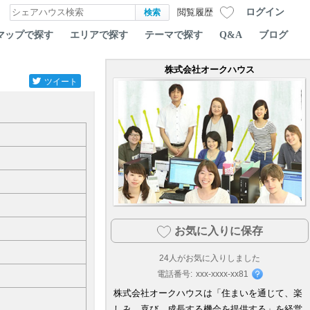
ログイン
閲覧履歴
マップで探す
エリアで探す
テーマで探す
Q&A
ブログ
株式会社オークハウス
ツイート
お気に入りに保存
24
人がお気に入りしました
電話番号:
xxx-xxxx-xx81
株式会社オークハウスは「住まいを通じて、楽
しみ、喜び、成長する機会を提供する」を経営