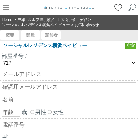
Home
>
戸塚, 金沢文庫, 藤沢, 上大岡, 保土ヶ谷
>
ソーシャルレジデンス横浜ベイビュー
>
お問い合わせ
概要
部屋
運営者
ソーシャルレジデンス横浜ベイビュー
空室
部屋番号 /
歳
男性
女性
国: