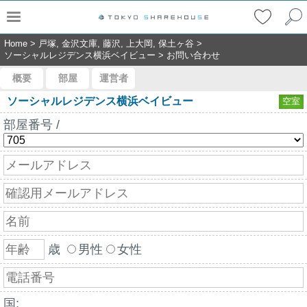
Home
>
戸塚, 金沢文庫, 藤沢, 上大岡, 保土ヶ谷
>
ソーシャルレジデンス横浜ベイビュー
>
お問い合わせ
概要
部屋
運営者
ソーシャルレジデンス横浜ベイビュー
空室
部屋番号 /
歳
男性
女性
国: