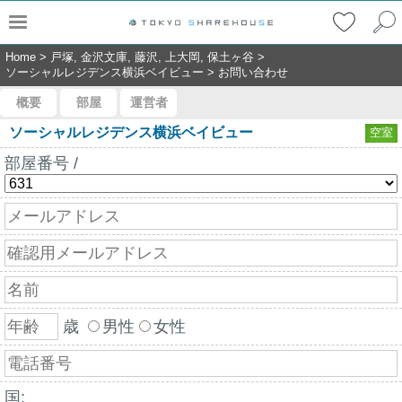
Home
>
戸塚, 金沢文庫, 藤沢, 上大岡, 保土ヶ谷
>
ソーシャルレジデンス横浜ベイビュー
>
お問い合わせ
概要
部屋
運営者
ソーシャルレジデンス横浜ベイビュー
空室
部屋番号 /
歳
男性
女性
国: