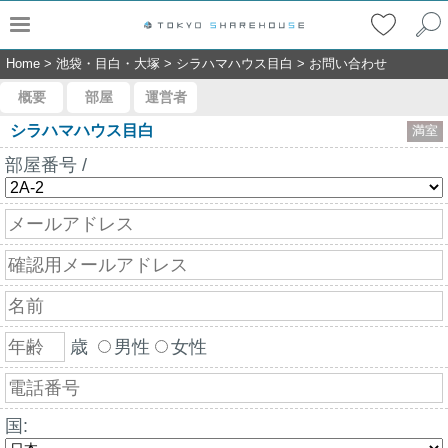
Home
>
池袋・目白・大塚
>
シラハマハウス目白
>
お問い合わせ
概要
部屋
運営者
シラハマハウス目白
満室
部屋番号 /
歳
男性
女性
国: