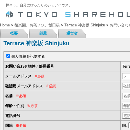
探そう。自分にぴったりのシェアハウス。
Home
>
後楽園、お茶ノ水、飯田橋
>
Terrace 神楽坂 Shinjuku
>
お問い合わ
概要
部屋
運営者
Terrace 神楽坂 Shinjuku
個人情報を記憶する
お問い合わせ物件 / 部屋番号
Ter
メールアドレス
※必須
確認用メールアドレス
※必須
名前
※必須
年齢・性別
※必須
電話番号
国籍
国:
※必須