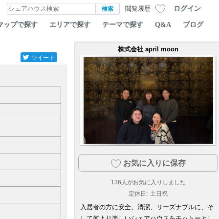
ログイン
閲覧履歴
マップで探す
エリアで探す
テーマで探す
Q&A
ブログ
株式会社 april moon
ツイート
お気に入りに保存
136
人がお気に入りしました
定休日:
土日祝
入居者の方に安全、清潔、リーズナブルに、そ
して何より楽しいシェアハウスをモットーとし