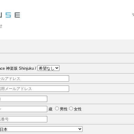
せ
race 神楽坂 Shinjuku /
歳
男性
女性