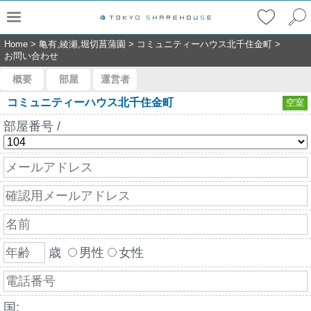
Home
>
亀有,綾瀬,堀切菖蒲園
>
コミュニティーハウス北千住金町
>
お問い合わせ
概要
部屋
運営者
コミュニティーハウス北千住金町
空室
部屋番号 /
歳
男性
女性
国: