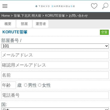
Home
>
笹塚,下北沢,明大前
>
KORUTE笹塚
>
お問い合わせ
概要
部屋
運営者
KORUTE笹塚
空室
部屋番号 /
歳
男性
女性
国: