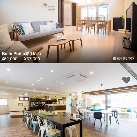
Belle Philia結(ゆい)
¥62,000
～
¥67,000
東京都杉並区