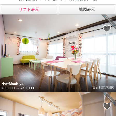
リスト表示
地図表示
小岩Machiya
¥39,000
～
¥40,000
東京都江戸川区