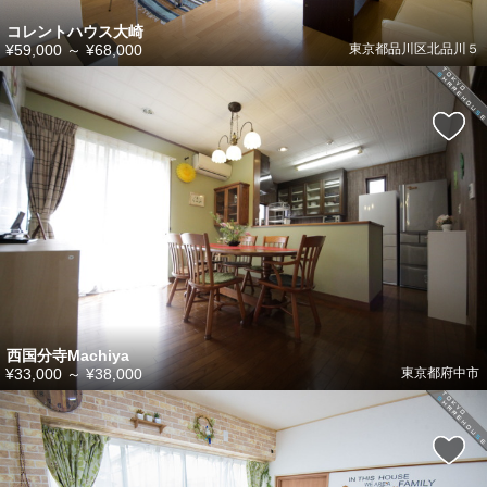
コレントハウス大崎
¥59,000
～
¥68,000
東京都品川区北品川５
西国分寺Machiya
¥33,000
～
¥38,000
東京都府中市