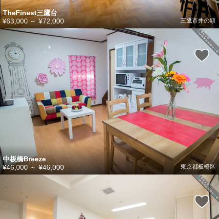
TheFinest三鷹台
¥63,000
～
¥72,000
三鷹市井の頭
中板橋Breeze
¥46,000
～
¥46,000
東京都板橋区