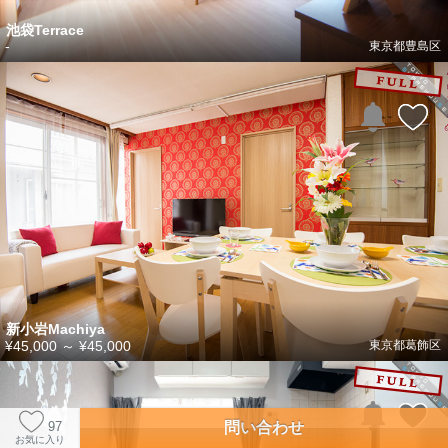
池袋Terrace
-
東京都豊島区
新小岩Machiya
¥45,000
～
¥45,000
東京都葛飾区
問い合わせ
97
お気に入り