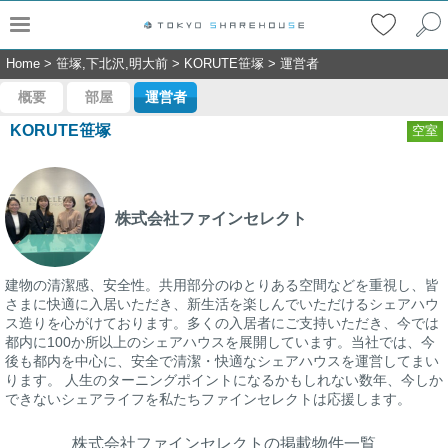
Home
>
笹塚,下北沢,明大前
>
KORUTE笹塚
>
運営者
概要
部屋
運営者
KORUTE笹塚
空室
株式会社ファインセレクト
建物の清潔感、安全性。共用部分のゆとりある空間などを重視し、皆
さまに快適に入居いただき、新生活を楽しんでいただけるシェアハウ
ス造りを心がけております。多くの入居者にご支持いただき、今では
都内に100か所以上のシェアハウスを展開しています。当社では、今
後も都内を中心に、安全で清潔・快適なシェアハウスを運営してまい
ります。 人生のターニングポイントになるかもしれない数年、今しか
できないシェアライフを私たちファインセレクトは応援します。
株式会社ファインセレクトの掲載物件一覧